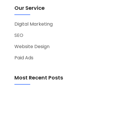
Our Service
Digital Marketing
SEO
Website Design
Paid Ads
Most Recent Posts
Studi Kasus: Bagaimana Amsa Studio Membantu
Restoran di Singapura Meraih ROAS +12x
06/09/2025
5 Ide Webstore Paling Menjanjikan di Tahun 2025
untuk Bisnis Online