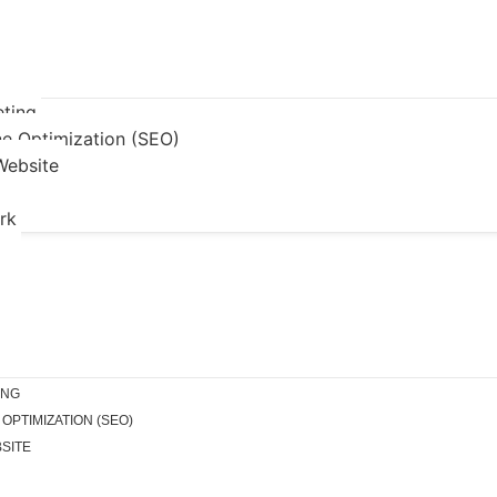
eting
ne Optimization (SEO)
Website
rk
ING
OPTIMIZATION (SEO)
SITE