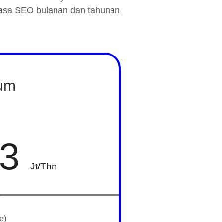
jasa SEO bulanan dan tahunan
um
3
Jt/Thn
e)