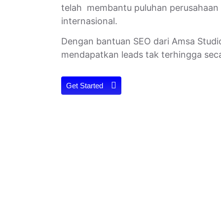
telah membantu puluhan perusahaan 
internasional.
Dengan bantuan SEO dari Amsa Studi
mendapatkan leads tak terhingga seca
Get Started
 di Surabaya dari Amsa
uhan ekonomi yang pesat. Pertumbuhan ini dibarengi
b itu, persaingan bisnis antar perusahaan juga sema
daan dengan kota-kota lainnya. Surabaya dengan bud