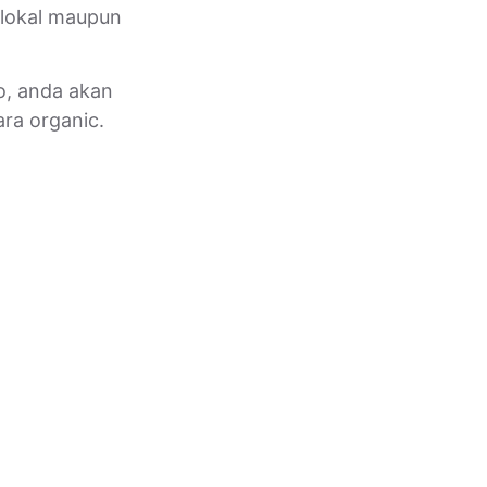
lokal maupun
o, anda akan
ra organic.
 Studio?
 dengan peningkatan nilai
kin tinggi.
aya areknya telah mengakar