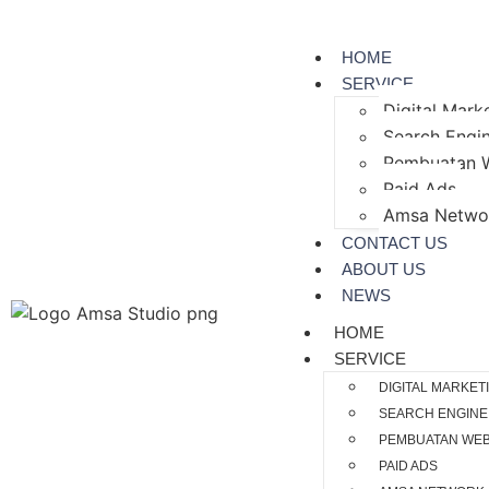
HOME
SERVICE
Digital Mark
Search Engi
Pembuatan 
Paid Ads
Amsa Netwo
CONTACT US
ABOUT US
NEWS
HOME
SERVICE
DIGITAL MARKET
SEARCH ENGINE 
PEMBUATAN WEB
PAID ADS