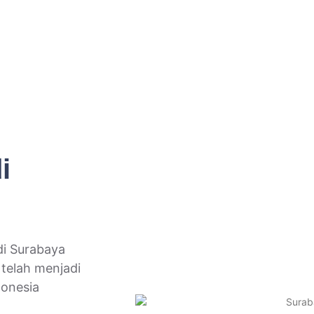
lit dipahami oleh orang yang tidak pernah tinggal di
i
di Surabaya
telah menjadi
donesia