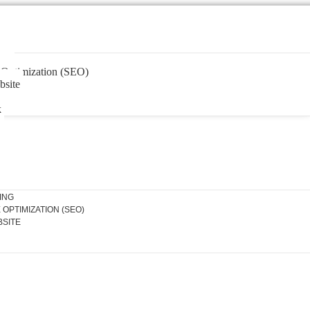
ing
 Optimization (SEO)
site
k
ING
OPTIMIZATION (SEO)
SITE