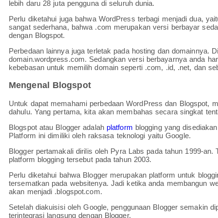
lebih daru 28 juta pengguna di seluruh dunia.
Perlu diketahui juga bahwa WordPress terbagi menjadi dua, y
sangat sederhana, bahwa .com merupakan versi berbayar seda
dengan Blogspot.
Perbedaan lainnya juga terletak pada hosting dan domainnya. 
domain.wordpress.com. Sedangkan versi berbayarnya anda haru
kebebasan untuk memilih domain seperti .com, .id, .net, dan se
Mengenal Blogspot
Untuk dapat memahami perbedaan WordPress dan Blogspot, mak
dahulu. Yang pertama, kita akan membahas secara singkat tenta
Blogspot atau Blogger adalah
platform
blogging yang disediakan
Platform ini dimiliki oleh raksasa teknologi yaitu Google.
Blogger pertamakali dirilis oleh Pyra Labs pada tahun 1999-an
platform blogging tersebut pada tahun 2003.
Perlu diketahui bahwa Blogger merupakan platform untuk blog
tersematkan pada websitenya. Jadi ketika anda membangun w
akan menjadi .blogspot.com.
Setelah diakuisisi oleh Google, penggunaan Blogger semakin d
terintegrasi langsung dengan Blogger.