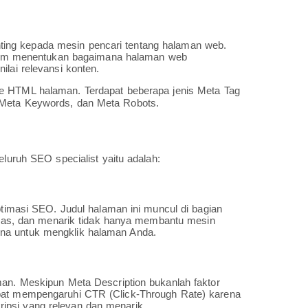
ing kepada mesin pencari tentang halaman web.
 dalam menentukan bagaimana halaman web
ilai relevansi konten.
e HTML halaman. Terdapat beberapa jenis Meta Tag
 Meta Keywords, dan Meta Robots.
eluruh SEO specialist yaitu adalah:
optimasi SEO. Judul halaman ini muncul di bagian
ingkas, dan menarik tidak hanya membantu mesin
una untuk mengklik halaman Anda.
man. Meskipun Meta Description bukanlah faktor
apat mempengaruhi CTR (Click-Through Rate) karena
ipsi yang relevan dan menarik.