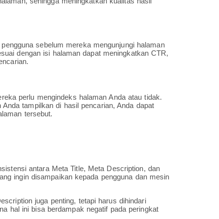
alaman, sehingga meningkatkan kualitas hasil
leh pengguna sebelum mereka mengunjungi halaman
esuai dengan isi halaman dapat meningkatkan CTR,
encarian.
ka perlu mengindeks halaman Anda atau tidak.
in Anda tampilkan di hasil pencarian, Anda dapat
alaman tersebut.
nsistensi antara Meta Title, Meta Description, dan
ang ingin disampaikan kepada pengguna dan mesin
ription juga penting, tetapi harus dihindari
na hal ini bisa berdampak negatif pada peringkat