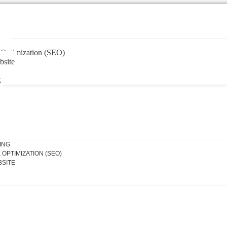
ing
 Optimization (SEO)
site
k
ING
OPTIMIZATION (SEO)
SITE