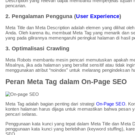
Description yang relevan dapat membantu memperjelas tujuan h
pencarian.
2. Pengalaman Pengguna (
User Experience
)
Meta Title dan Meta Description adalah elemen yang dilihat o
Anda. Oleh karena itu, membuat Meta Tag yang menarik dan s
yang pada gilirannya memengaruhi peringkat halaman di hasil p
3. Optimalisasi Crawling
Meta Robots membantu mesin pencari memutuskan apakah mere
Misalnya, jika ada halaman yang bersifat sensitif atau tidak ing
menggunakan atribut “noindex” untuk melarang pengindeksan h
Peran Meta Tag dalam On-Page SEO
Meta Tag adalah bagian penting dari strategi
On-Page SEO
. Ko
konten halaman harus dijaga untuk memastikan bahwa pesan y
pencari selaras.
Penggunaan kata kunci yang tepat dalam Meta Title dan Meta Desc
penggunaan kata kunci yang berlebihan (keyword stuffing), kare
SEO.