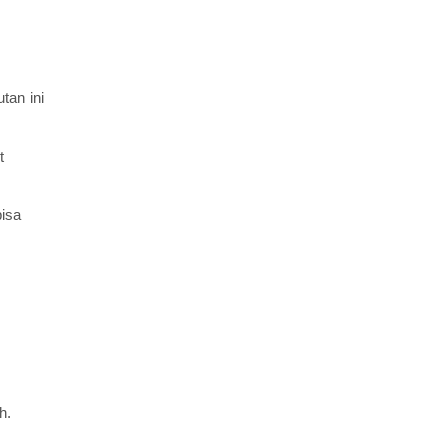
tan ini
t
bisa
h.