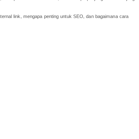
nternal link, mengapa penting untuk SEO, dan bagaimana cara