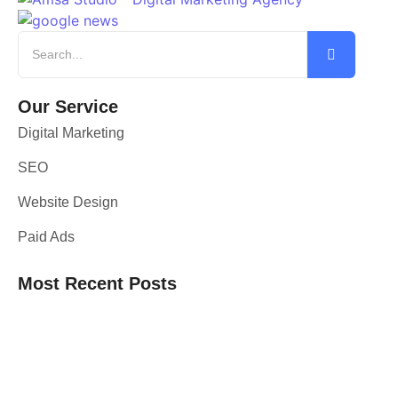
Our Service
Digital Marketing
SEO
Website Design
Paid Ads
Most Recent Posts
Studi Kasus: Bagaimana Amsa Studio Membantu
Restoran di Singapura Meraih ROAS +12x
06/09/2025