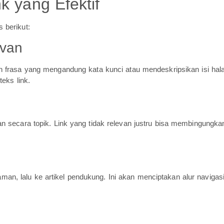
k yang Efektif
s berikut:
evan
kan frasa yang mengandung kata kunci atau mendeskripsikan isi ha
eks link.
secara topik. Link yang tidak relevan justru bisa membingungka
man, lalu ke artikel pendukung. Ini akan menciptakan alur navigas