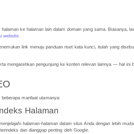
tu halaman ke halaman lain dalam domain yang sama. Biasanya, tau
i website
.
menemukan link menuju panduan riset kata kunci, itulah yang disebu
erta mengarahkan pengunjung ke konten relevan lainnya — hal ini 
SEO
ut beberapa manfaat utamanya:
indeks Halaman
t menjelajahi halaman-halaman dalam situs Anda dengan lebih muda
 terindeks dan dianggap penting oleh Google.