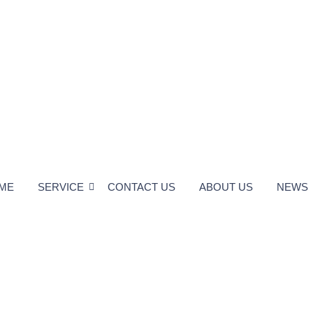
ME
SERVICE
CONTACT US
ABOUT US
NEWS