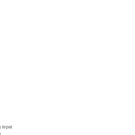
 tepat
n