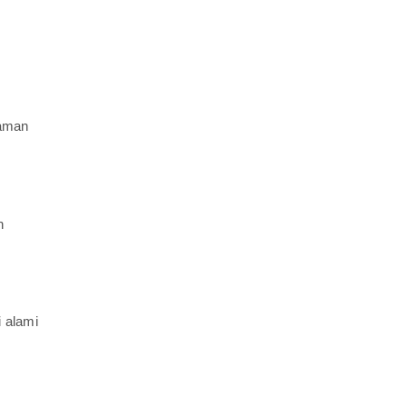
laman
n
i alami