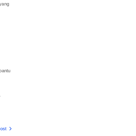
 yang
bantu
.
ost