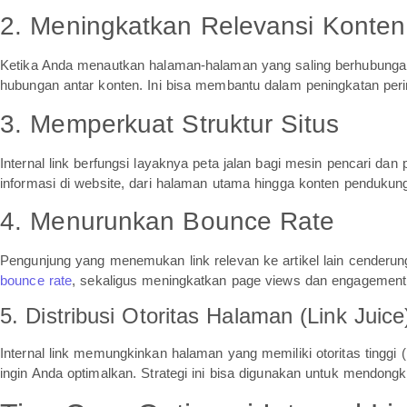
2. Meningkatkan Relevansi Konten
Ketika Anda menautkan halaman-halaman yang saling berhubunga
hubungan antar konten. Ini bisa membantu dalam peningkatan per
3. Memperkuat Struktur Situs
Internal link berfungsi layaknya peta jalan bagi mesin pencari dan
informasi di website, dari halaman utama hingga konten pendukun
4. Menurunkan Bounce Rate
Pengunjung yang menemukan link relevan ke artikel lain cenderu
bounce rate
, sekaligus meningkatkan page views dan engagement
5. Distribusi Otoritas Halaman (Link Juice
Internal link memungkinkan halaman yang memiliki otoritas tingg
ingin Anda optimalkan. Strategi ini bisa digunakan untuk mendong