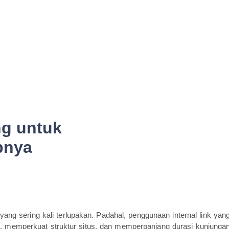
ng untuk
pnya
yang sering kali terlupakan. Padahal, penggunaan internal link yang
, memperkuat struktur situs, dan memperpanjang durasi kunjunga