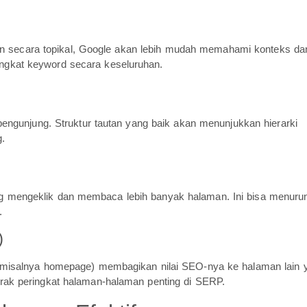
n secara topikal, Google akan lebih mudah memahami konteks da
ingkat keyword secara keseluruhan.
 pengunjung. Struktur tautan yang baik akan menunjukkan hierarki
g.
ng mengeklik dan membaca lebih banyak halaman. Ini bisa menuru
.
)
i (misalnya homepage) membagikan nilai SEO-nya ke halaman lain 
krak peringkat halaman-halaman penting di SERP.