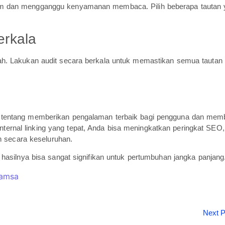
 spam dan mengganggu kenyamanan membaca. Pilih beberapa tautan
erkala
ubah. Lakukan audit secara berkala untuk memastikan semua tautan
uga tentang memberikan pengalaman terbaik bagi pengguna dan mem
ternal linking yang tepat, Anda bisa meningkatkan peringkat SEO,
 secara keseluruhan.
 — hasilnya bisa sangat signifikan untuk pertumbuhan jangka panjang
Next P