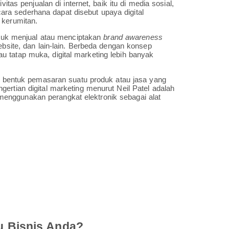
itas penjualan di internet, baik itu di media sosial,
secara sederhana dapat disebut upaya digital
 kerumitan.
untuk menjual atau menciptakan
brand awareness
ebsite, dan lain-lain. Berbeda dengan konsep
 tatap muka, digital marketing lebih banyak
la bentuk pemasaran suatu produk atau jasa yang
ertian digital marketing menurut Neil Patel adalah
enggunakan perangkat elektronik sebagai alat
u Bisnis Anda?