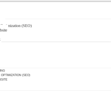
ing
 Optimization (SEO)
site
k
ING
OPTIMIZATION (SEO)
SITE