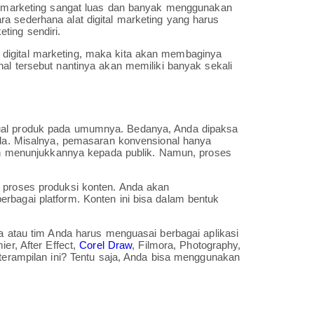
al marketing sangat luas dan banyak menggunakan
a sederhana alat digital marketing yang harus
ting sendiri.
digital marketing, maka kita akan membaginya
al tersebut nantinya akan memiliki banyak sekali
jual produk pada umumnya. Bedanya, Anda dipaksa
Anda. Misalnya, pemasaran konvensional hanya
menunjukkannya kepada publik. Namun, proses
n proses produksi konten. Anda akan
rbagai platform. Konten ini bisa dalam bentuk
da atau tim Anda harus menguasai berbagai aplikasi
er, After Effect,
Corel Draw
, Filmora, Photography,
eterampilan ini? Tentu saja, Anda bisa menggunakan